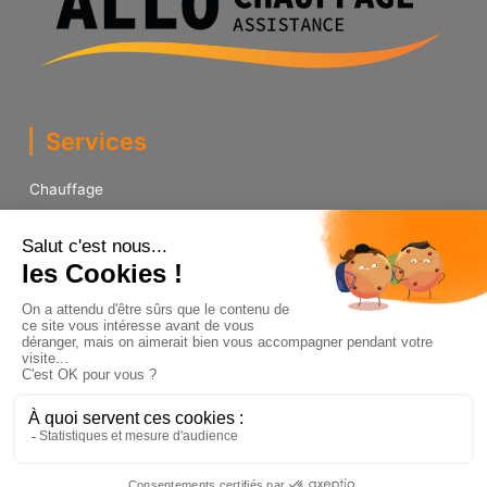
Services
Chauffage
Plomberie
Contact
15 rue Charles PICARD, ZI des Jonquières 57365 Ennery
03 87 51 51 34
Contact
Copyright © 2025 | Construit avec
by
Com See
|
Mentions